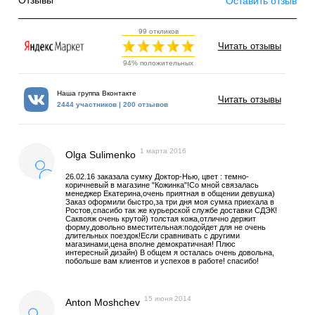
Отзывы
Оставить отзыв
99 откликов
Читать отзывы
94% положительных
Наша группа Вконтакте
Читать отзывы
2444 участников | 200 отзывов
1 марта 2016
Olga Sulimenko
26.02.16 заказала сумку Доктор-Нью, цвет : темно-
коричневый в магазине "Кожинка"!Со мной связалась
менеджер Екатерина,очень приятная в общении девушка)
Заказ оформили быстро,за три дня моя сумка приехала в
Ростов,спасибо так же курьерской службе доставки СДЭК!
Саквояж очень крутой) толстая кожа,отлично держит
форму,довольно вместительная:подойдет для не очень
длительных поездок!Если сравнивать с другими
магазинами,цена вполне демократичная! Плюс
интересный дизайн) В общем я осталась очень довольна,
побольше вам клиентов и успехов в работе! спасибо!
15 июня 2014
Anton Moshchev