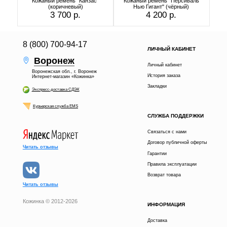
Кожаный ремень "Канзас"
Кожаный ремень "Персиваль
(коричневый)
Нью Гигант" (чёрный)
3 700 р.
4 200 р.
8 (800) 700-94-17
ЛИЧНЫЙ КАБИНЕТ
Воронеж
Личный кабинет
Воронежская обл., г. Воронеж
История заказа
Интернет-магазин «Кожинка»
Закладки
Экспресс-доставка СДЭК
Курьерская служба EMS
СЛУЖБА ПОДДЕРЖКИ
Связаться с нами
Договор публичной оферты
Читать отзывы
Гарантии
Правила эксплуатации
Возврат товара
Читать отзывы
Кожинка © 2012-2026
ИНФОРМАЦИЯ
13 900 р.
В КОРЗИНУ
Доставка