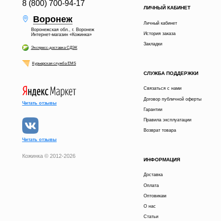
8 (800) 700-94-17
ЛИЧНЫЙ КАБИНЕТ
Воронеж
Личный кабинет
Воронежская обл., г. Воронеж
История заказа
Интернет-магазин «Кожинка»
Закладки
Экспресс-доставка СДЭК
Курьерская служба EMS
СЛУЖБА ПОДДЕРЖКИ
Связаться с нами
Договор публичной оферты
Читать отзывы
Гарантии
Правила эксплуатации
Возврат товара
Читать отзывы
Кожинка © 2012-2026
ИНФОРМАЦИЯ
26 900 р.
В КОРЗИНУ
Доставка
Оплата
получи скидку
Расскажи друзьям в
5%
Оптовикам
О нас
КУПИТЬ В 1 КЛИК
Статьи