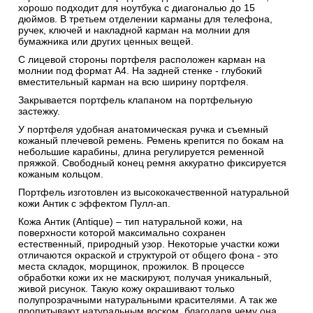
хорошо подходит для ноутбука с диагональю до 15
дюймов. В третьем отделении карманы для телефона,
ручек, ключей и накладной карман на молнии для
бумажника или других ценных вещей.
С лицевой стороны портфеля расположен карман на
молнии под формат А4. На задней стенке - глубокий
вместительный карман на всю ширину портфеля.
Закрывается портфель клапаном на портфельную
застежку.
У портфеля удобная анатомическая ручка и съемный
кожаный плечевой ремень. Ремень крепится по бокам на
небольшие карабины, длина регулируется ременной
пряжкой. Свободный конец ремня аккуратно фиксируется
кожаным кольцом.
Портфель изготовлен из высококачественной натуральной
кожи Антик c эффектом Пулл-ап.
Кожа Антик (Antique) – тип натуральной кожи, на
поверхности которой максимально сохранен
естественный, природный узор. Некоторые участки кожи
отличаются окраской и структурой от общего фона - это
места складок, морщинок, прожилок. В процессе
обработки кожи их не маскируют, получая уникальный,
живой рисунок. Такую кожу окрашивают только
полупрозрачными натуральными красителями. А так же
пропитывают натуральным воском, благодаря чему она