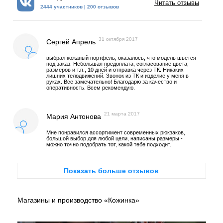
Читать отзывы
2444 участников | 200 отзывов
31 октября 2017
Сергей Апрель
выбрал кожаный портфель, оказалось, что модель шьётся
под заказ. Небольшая предоплата, согласование цвета,
размеров и т.п., 10 дней и отправка через ТК. Никаких
лишних телодвижений. Звонок из ТК и изделие у меня в
руках. Все замечательно! Благодарю за качество и
оперативность. Всем рекомендую.
21 марта 2017
Мария Антонова
Мне понравился ассортимент современных рюкзаков,
большой выбор для любой цели, написаны размеры -
можно точно подобрать тот, какой тебе подходит.
Показать больше отзывов
Магазины и производство «Кожинка»