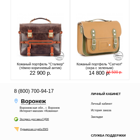
Кожаный портфель "Сталкер"
Кожаный портфель "Сатчел"
(тёмно-коричневый антик)
(охра с зеленым)
22 900 р.
14 800 р.
16 500 р.
8 (800) 700-94-17
ЛИЧНЫЙ КАБИНЕТ
Воронеж
Личный кабинет
Воронежская обл., г. Воронеж
История заказа
Интернет-магазин «Кожинка»
Закладки
Экспресс-доставка СДЭК
Курьерская служба EMS
СЛУЖБА ПОДДЕРЖКИ