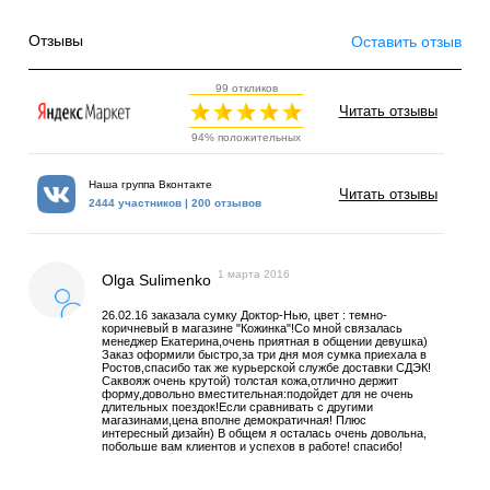
Отзывы
Оставить отзыв
99 откликов
Читать отзывы
94% положительных
Наша группа Вконтакте
Читать отзывы
2444 участников | 200 отзывов
1 марта 2016
Olga Sulimenko
26.02.16 заказала сумку Доктор-Нью, цвет : темно-
коричневый в магазине "Кожинка"!Со мной связалась
менеджер Екатерина,очень приятная в общении девушка)
Заказ оформили быстро,за три дня моя сумка приехала в
Ростов,спасибо так же курьерской службе доставки СДЭК!
Саквояж очень крутой) толстая кожа,отлично держит
форму,довольно вместительная:подойдет для не очень
длительных поездок!Если сравнивать с другими
магазинами,цена вполне демократичная! Плюс
интересный дизайн) В общем я осталась очень довольна,
побольше вам клиентов и успехов в работе! спасибо!